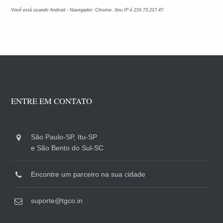
Você está usando Android - Navegador: Chrome. Seu IP é 216.73.217.47.
ENTRE EM CONTATO
São Paulo-SP, Itu-SP
e São Bento do Sul-SC
Encontre um parceiro na sua cidade
suporte@tgco.in